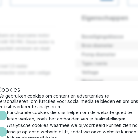
Eigenschappen
bare en duurzame motor
Beveiligingsklasse
kW (10 PK). Deze motor is
Bron diameter
citeit vereisen en staat
Pomp diameter
Type / serie
met 1,5 meter
Voltage
nnector voor een veilige
Materiaal
Cookies
Ampère
e gebruiken cookies om content en advertenties te
Vermogen
ersonaliseren, om functies voor social media te bieden en om on
dviseren wij deze Franklin
ebsiteverkeer te analyseren.
Functionele cookies die ons helpen om de website goed te
laten werken, zoals het onthouden van je taalinstellingen.
Analytische cookies waarmee we bijvoorbeeld kunnen zien h
lang je op onze website blijft, zodat we onze website kunnen