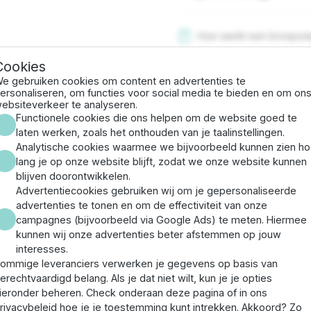
Hoe werkt een bronpo
Bronpomp top 5
Cookies
e gebruiken cookies om content en advertenties te
-in-één
Welke bronpomp heb ik
ersonaliseren, om functies voor social media te bieden en om on
ebsiteverkeer te analyseren.
Functionele cookies die ons helpen om de website goed te
laten werken, zoals het onthouden van je taalinstellingen.
besturing. De Dab Active
Analytische cookies waarmee we bijvoorbeeld kunnen zien h
gssensor. Het is een
lang je op onze website blijft, zodat we onze website kunnen
nregeling, drukopnemer en
blijven doorontwikkelen.
 ook bij wisselende
Advertentiecookies gebruiken wij om je gepersonaliseerde
advertenties te tonen en om de effectiviteit van onze
campagnes (bijvoorbeeld via Google Ads) te meten. Hiermee
van een eenvoudig te
kunnen wij onze advertenties beter afstemmen op jouw
 gewijzigd kunnen worden.
interesses.
t werkingsstoringen
ommige leveranciers verwerken je gegevens op basis van
 pomp kan laten stoppen.
erechtvaardigd belang. Als je dat niet wilt, kun je je opties
ieronder beheren. Check onderaan deze pagina of in ons
rivacybeleid hoe je je toestemming kunt intrekken. Akkoord? Zo